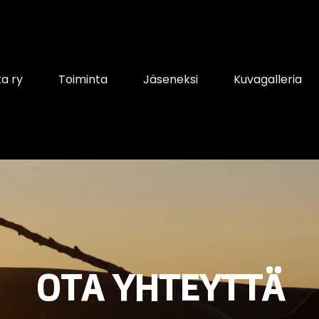
ta ry
Toiminta
Jäseneksi
Kuvagalleria
OTA YHTEYTTÄ